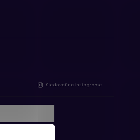
Sledovať na Instagrame
te s
obných údajov