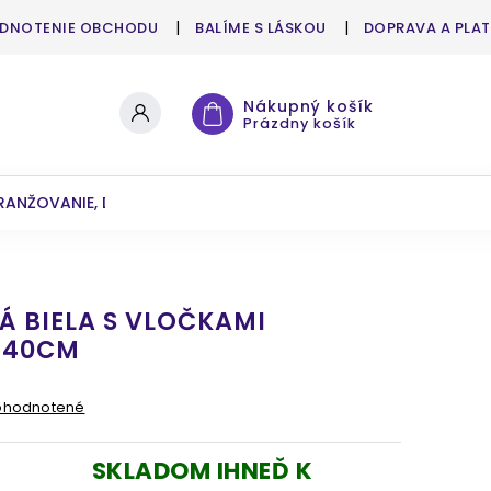
DNOTENIE OBCHODU
BALÍME S LÁSKOU
DOPRAVA A PLA
Nákupný košík
Prázdny košík
RANŽOVANIE, DEKOROVANIE
UMELÉ KVETY A ZELEŇ
Á BIELA S VLOČKAMI
140CM
ohodnotené
SKLADOM IHNEĎ K