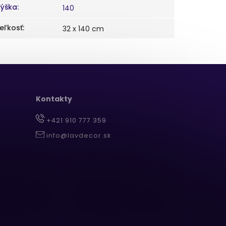
ýška
:
140
eľkosť
:
32 x 140 cm
Kontakty
+421 910 777 359
info@lavdecor.sk