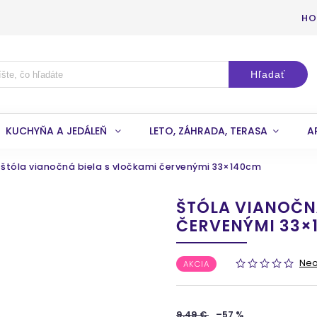
HO
Hľadať
KUCHYŇA A JEDÁLEŇ
LETO, ZÁHRADA, TERASA
A
štóla vianočná biela s vločkami červenými 33×140cm
ŠTÓLA VIANOČN
ČERVENÝMI 33×
Ne
AKCIA
9,49 €
–57 %