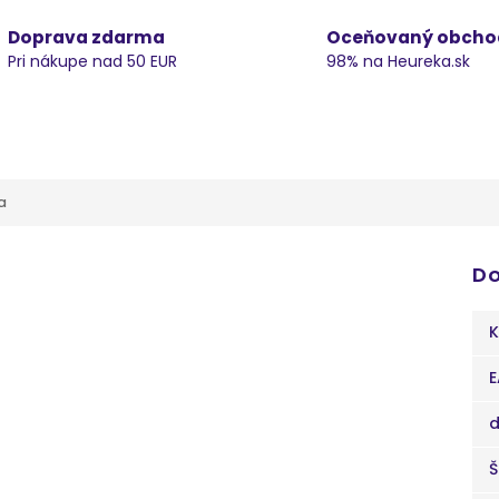
Doprava zdarma
Oceňovaný obcho
Pri nákupe nad 50 EUR
98% na Heureka.sk
a
Do
K
E
d
Š