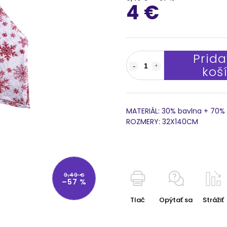
4 €
Prida
koš
MATERIÁL: 30% bavlna + 70%
ROZMERY: 32X140CM
9,49 €
–57 %
Tlač
Opýtať sa
Strážiť