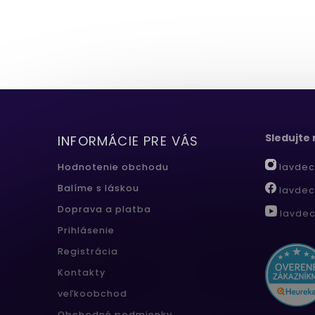
Sledujte
INFORMÁCIE PRE VÁS
lavdec
Hodnotenie obchodu
Balíme s láskou
lavdec
Doprava a platba
lavdec
Prihlásenie
Registrácia
Kontakty
veľkoobchod
Obchodné podmienky