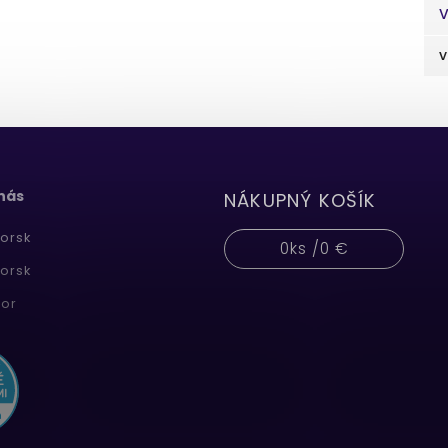
V
v
 nás
NÁKUPNÝ KOŠÍK
orsk
0
ks /
0 €
orsk
or