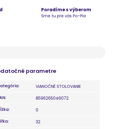
d
Poradíme s výberom
Sme tu pre vás Po-Pia
datočné parametre
ategória
:
VIANOČNÉ STOLOVANIE
AN
:
8596265046072
ĺžka
:
0
ířka
:
32