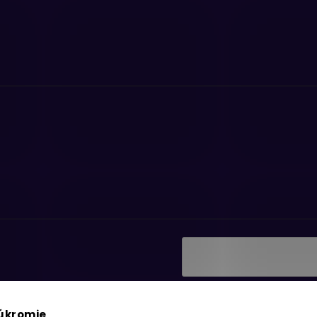
Vložením e-mailu súhlasí
ať informácie o nových
podmienkami ochrany os
súkromie