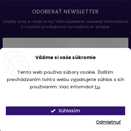
ODOBERAŤ NEWSLETTER
Vložte svoj e-mail a my Vám budeme zasielať informácie
o nových produktoch na našom e-shope.
Vložením e-mailu súhlasíte s
Vážime si vaše súkromie
podmienkami ochrany osobných údajov
Tento web používa súbory cookie. Ďalším
Prihlásiť sa
prechádzaním tohto webu vyjadrujete súhlas s ich
používaním. Viac informácií
tu
.
Nastavenie
Copyright 2026
Lavdecor.sk
. Všetky práva vyhradené.
Súhlasím
Vytvořil
Shoptet
| Design
Shoptak.cz.
Odmietnuť