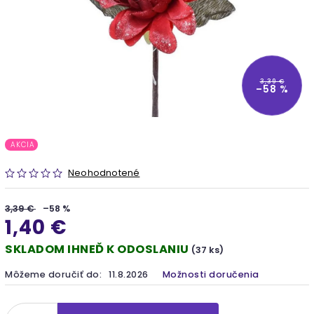
3,39 €
–58 %
AKCIA
Neohodnotené
3,39 €
–58 %
1,40 €
SKLADOM IHNEĎ K ODOSLANIU
(37 ks)
Môžeme doručiť do:
11.8.2026
Možnosti doručenia