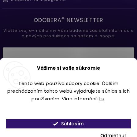
ODOBERAŤ NEWSLETTER
Vložte svoj e-mail a my Vám budeme zasielať informácie
o nových produktoch na našom e-shope.
Vložením e-mailu súhlasíte s
Vážime si vaše súkromie
podmienkami ochrany osobných údajov
Tento web používa súbory cookie. Ďalším
Prihlásiť sa
prechádzaním tohto webu vyjadrujete súhlas s ich
používaním. Viac informácií
tu
.
Nastavenie
Copyright 2026
Lavdecor.sk
. Všetky práva vyhradené.
Súhlasím
Vytvořil
Shoptet
| Design
Shoptak.cz.
Odmietnuť