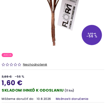
3,69 €
–56 %
AKCIA
Neohodnotené
3,69 €
–56 %
1,60 €
SKLADOM IHNEĎ K ODOSLANIU
(11 ks)
Môžeme doručiť do:
10.8.2026
Možnosti doručenia