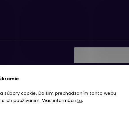
Vložením e-mailu súhlasí
ať informácie o nových
podmienkami ochrany os
súkromie
Prihlásiť sa
a súbory cookie. Ďalším prechádzaním tohto webu
s s ich používaním. Viac informácií
tu
.
Copyright 2026
Lavdecor.sk
. Všetky 