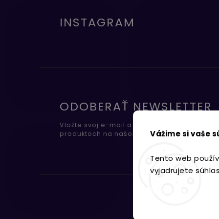
INSTAGRAM
ODOBERAŤ NEWSLETTER
Vložte svoj e-mail a my Vám budeme zasiel
Vážime si vaše 
produktoch na našom e-shope.
Tento web použív
vyjadrujete súhla
Nastavenie