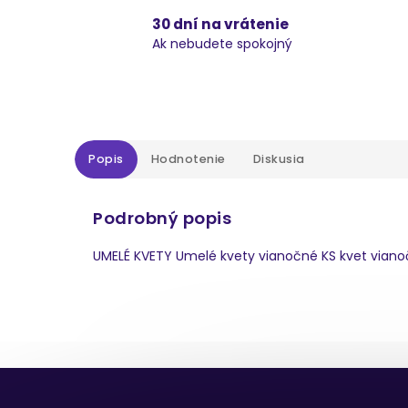
30 dní na vrátenie
Ak nebudete spokojný
Popis
Hodnotenie
Diskusia
Podrobný popis
UMELÉ KVETY Umelé kvety vianočné KS kvet vianoč