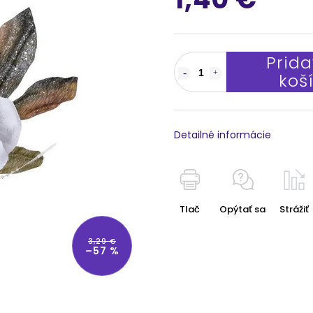
Prida
koš
Detailné informácie
Tlač
Opýtať sa
Strážiť
3,29 €
–57 %