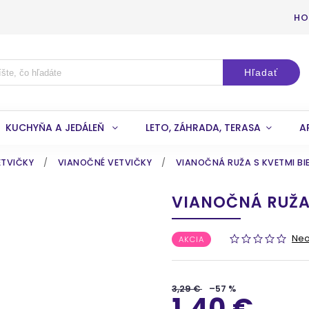
HO
Hľadať
KUCHYŇA A JEDÁLEŇ
LETO, ZÁHRADA, TERASA
A
ETVIČKY
/
VIANOČNÉ VETVIČKY
/
VIANOČNÁ RUŽA S KVETMI BI
VIANOČNÁ RUŽA 
Ne
AKCIA
3,29 €
–57 %
1,40 €