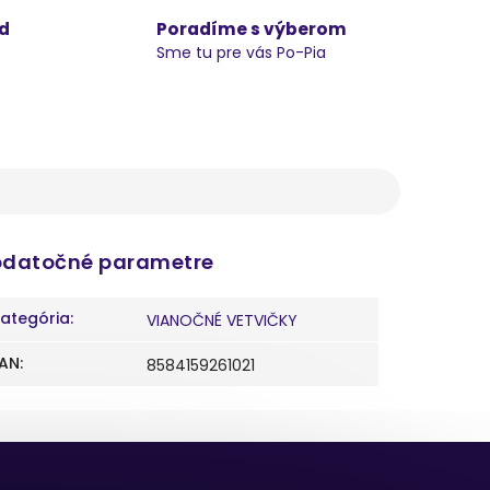
d
Poradíme s výberom
Sme tu pre vás Po-Pia
datočné parametre
ategória
:
VIANOČNÉ VETVIČKY
AN
:
8584159261021