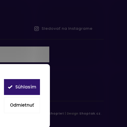
Sledovať na Instagrame
te s
obných údajov
Súhlasím
Odmietnuť
práva vyhradené.
Vytvořil
Shoptet
| Design
Shoptak.cz.