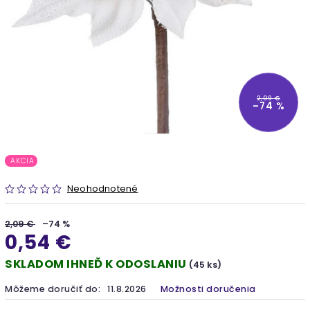
2,09 €
–74 %
AKCIA
Neohodnotené
2,09 €
–74 %
0,54 €
SKLADOM IHNEĎ K ODOSLANIU
(45 ks)
Môžeme doručiť do:
11.8.2026
Možnosti doručenia