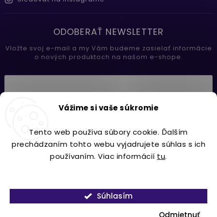
ODOBERAŤ NEWSLETTER
Vložte svoj e-mail a my Vám budeme zasielať informácie
o nových produktoch na našom e-shope.
Vložením e-mailu súhlasíte s
Vážime si vaše súkromie
podmienkami ochrany osobných údajov
Tento web používa súbory cookie. Ďalším
Prihlásiť sa
prechádzaním tohto webu vyjadrujete súhlas s ich
používaním. Viac informácií
tu
.
Nastavenie
Copyright 2026
Lavdecor.sk
. Všetky práva vyhradené.
Súhlasím
Vytvořil
Shoptet
| Design
Shoptak.cz.
Odmietnuť