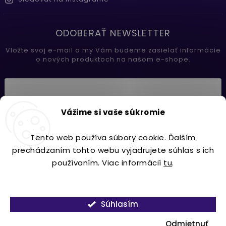
ODOBERAŤ NEWSLETTER
Vložte svoj e-mail a my Vám budeme zasielať informácie
o nových produktoch na našom e-shope.
Vložením e-mailu súhlasíte s
Vážime si vaše súkromie
podmienkami ochrany osobných údajov
Tento web používa súbory cookie. Ďalším
Prihlásiť sa
prechádzaním tohto webu vyjadrujete súhlas s ich
používaním. Viac informácií
tu
.
Nastavenie
Copyright 2026
Lavdecor.sk
. Všetky práva vyhradené.
Súhlasím
Vytvořil
Shoptet
| Design
Shoptak.cz.
Odmietnuť