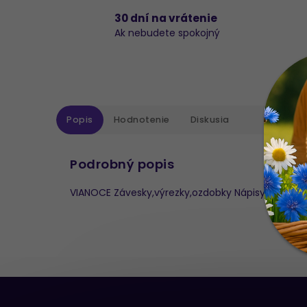
30 dní na vrátenie
Ak nebudete spokojný
Popis
Hodnotenie
Diskusia
Podrobný popis
VIANOCE Závesky,výrezky,ozdobky Nápisy VÝREZ- 