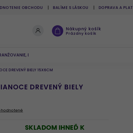
DNOTENIE OBCHODU
BALÍME S LÁSKOU
DOPRAVA A PLA
Nákupný košík
Prázdny košík
RANŽOVANIE, DEKOROVANIE
UMELÉ KVETY A ZELEŇ
NOCE DREVENÝ BIELY 15X6CM
VIANOCE DREVENÝ BIELY
ohodnotené
SKLADOM IHNEĎ K