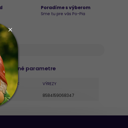
d
Poradíme s výberom
Sme tu pre vás Po-Pia
datočné parametre
ategória
:
VÝREZY
AN
:
8584159068347