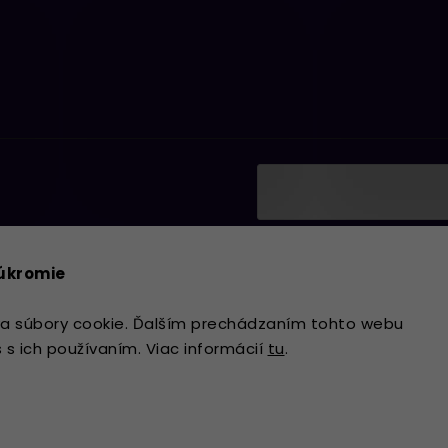
Vložením e-mailu súhlasí
ať informácie o nových
podmienkami ochrany os
súkromie
Prihlásiť sa
a súbory cookie. Ďalším prechádzaním tohto webu
s s ich používaním. Viac informácií
tu
.
Copyright 2026
Lavdecor.sk
. Všetky 