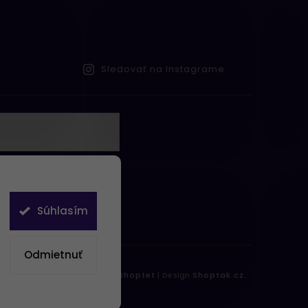
Sledovať na Instagrame
te s
obných údajov
Súhlasím
Odmietnuť
práva vyhradené.
Vytvořil
Shoptet
| Design
Shoptak.cz.