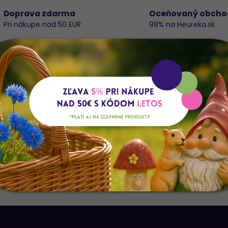
Doprava zdarma
Oceňovaný obcho
Pri nákupe nad 50 EUR
98% na Heureka.sk
Do
VESELÉ VIANOCE BIELA 15X6CM S/4
K
E