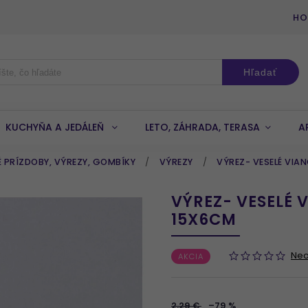
HO
Hľadať
KUCHYŇA A JEDÁLEŇ
LETO, ZÁHRADA, TERASA
A
 PRÍZDOBY, VÝREZY, GOMBÍKY
/
VÝREZY
/
VÝREZ- VESELÉ VIA
VÝREZ- VESELÉ 
15X6CM
Ne
AKCIA
2,29 €
–79 %