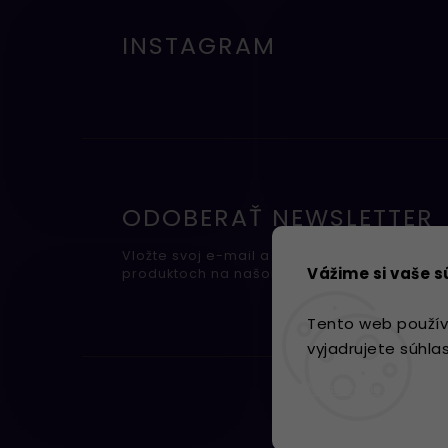
INSTAGRAM
ODOBERAŤ NEWSLETTER
Vložte svoj e-mail a my Vám budeme zasiel
Vážime si vaše 
produktoch na našom e-shope.
Tento web použív
vyjadrujete súhla
Nastavenie