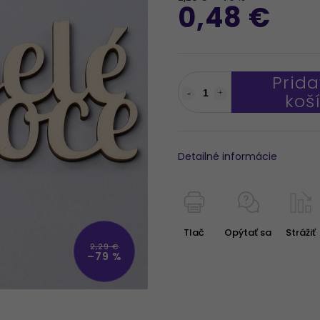
0,48 €
Prida
koš
Detailné informácie
Tlač
Opýtať sa
Strážiť
2,29 €
–79 %