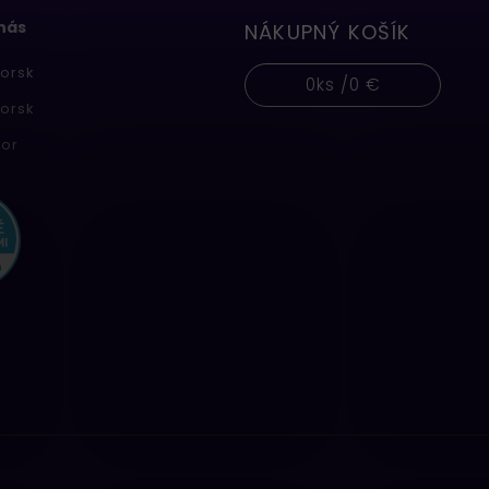
 nás
NÁKUPNÝ KOŠÍK
orsk
0
ks /
0 €
orsk
or