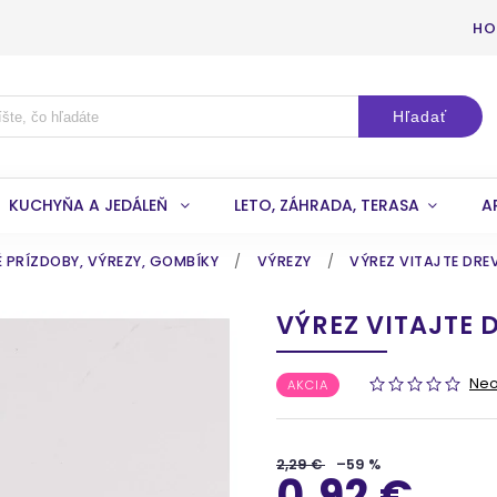
HO
Hľadať
KUCHYŇA A JEDÁLEŇ
LETO, ZÁHRADA, TERASA
A
 PRÍZDOBY, VÝREZY, GOMBÍKY
/
VÝREZY
/
VÝREZ VITAJTE DRE
VÝREZ VITAJTE
Ne
AKCIA
2,29 €
–59 %
0,92 €