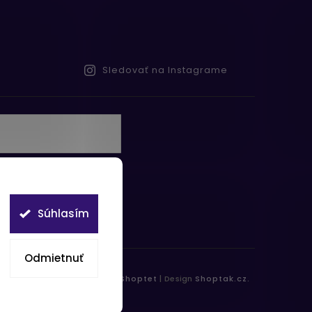
Sledovať na Instagrame
te s
obných údajov
Súhlasím
Odmietnuť
práva vyhradené.
Vytvořil
Shoptet
| Design
Shoptak.cz.