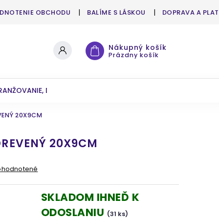
DNOTENIE OBCHODU
BALÍME S LÁSKOU
DOPRAVA A PLA
Nákupný košík
Prázdny košík
RANŽOVANIE, DEKOROVANIE
UMELÉ KVETY A ZELEŇ
VENÝ 20X9CM
 DREVENÝ 20X9CM
ohodnotené
SKLADOM IHNEĎ K
ODOSLANIU
(31 ks)