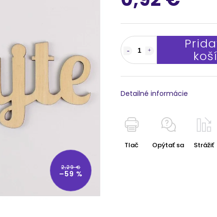
Prida
koš
Detailné informácie
Tlač
Opýtať sa
Strážiť
2,29 €
–59 %