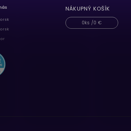
 nás
NÁKUPNÝ KOŠÍK
orsk
0
ks /
0 €
orsk
or