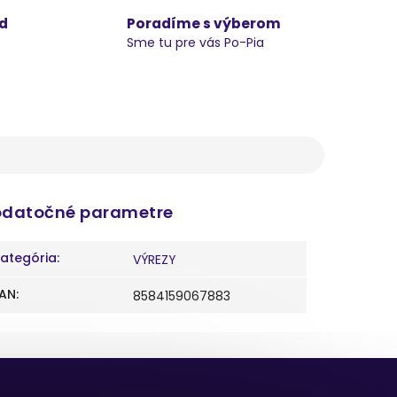
d
Poradíme s výberom
Sme tu pre vás Po-Pia
datočné parametre
ategória
:
VÝREZY
AN
:
8584159067883