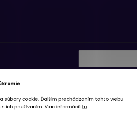
Vložením e-mailu súhlasí
ať informácie o nových
podmienkami ochrany os
súkromie
Prihlásiť sa
a súbory cookie. Ďalším prechádzaním tohto webu
s s ich používaním. Viac informácií
tu
.
Copyright 2026
Lavdecor.sk
. Všetky 