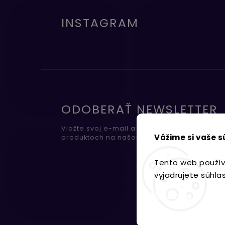
INSTAGRAM
ODOBERAŤ NEWSLETTER
Vložte svoj e-mail a my Vám budeme zasiel
Vážime si vaše 
produktoch na našom e-shope.
Tento web použív
vyjadrujete súhla
Nastavenie