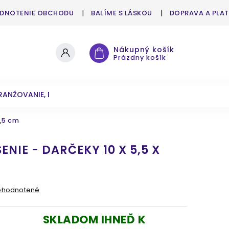
DNOTENIE OBCHODU
BALÍME S LÁSKOU
DOPRAVA A PLA
Nákupný košík
Prázdny košík
RANŽOVANIE, DEKOROVANIE
UMELÉ KVETY A ZELEŇ
4,5 cm
NIE - DARČEKY 10 X 5,5 X
ohodnotené
SKLADOM IHNEĎ K