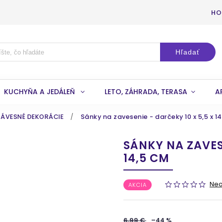
HO
Hľadať
KUCHYŇA A JEDÁLEŇ
LETO, ZÁHRADA, TERASA
A
ZÁVESNÉ DEKORÁCIE
/
Sánky na zavesenie - darčeky 10 x 5,5 x 1
SÁNKY NA ZAVESE
14,5 CM
Ne
AKCIA
6,99 €
–44 %