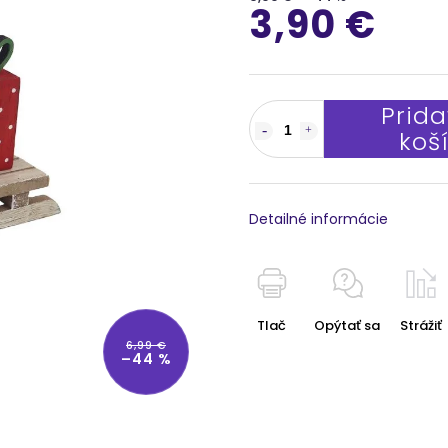
3,90 €
Prida
koš
Detailné informácie
Tlač
Opýtať sa
Strážiť
6,99 €
–44 %