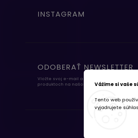
INSTAGRAM
ODOBERAŤ NEWSLETTER
Vložte svoj e-mail a my Vám budeme zasiel
Vážime si vaše 
produktoch na našom e-shope.
Tento web použív
vyjadrujete súhla
Nastavenie