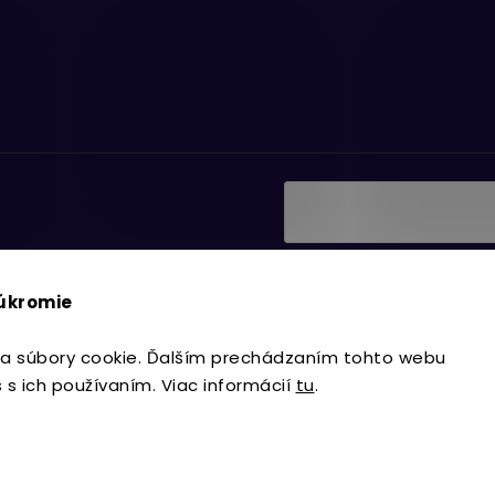
Vložením e-mailu súhlasí
ať informácie o nových
podmienkami ochrany os
súkromie
Prihlásiť sa
a súbory cookie. Ďalším prechádzaním tohto webu
s s ich používaním. Viac informácií
tu
.
Copyright 2026
Lavdecor.sk
. Všetky 