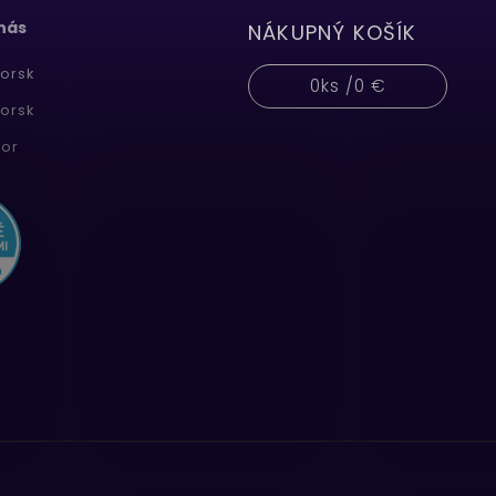
 nás
NÁKUPNÝ KOŠÍK
orsk
0
ks /
0 €
orsk
or