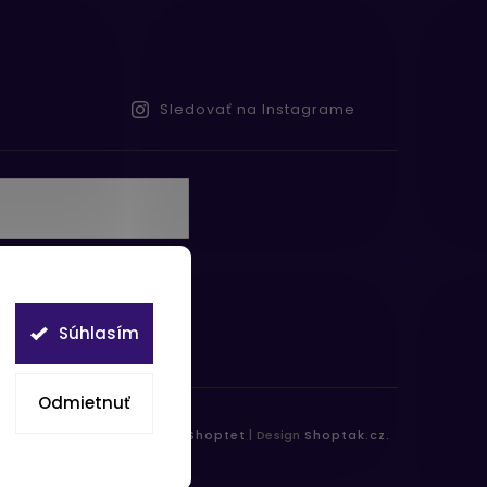
Sledovať na Instagrame
te s
obných údajov
Súhlasím
Odmietnuť
práva vyhradené.
Vytvořil
Shoptet
| Design
Shoptak.cz.