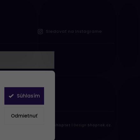
Sledovať na Instagrame
te s
obných údajov
Súhlasím
Odmietnuť
práva vyhradené.
Vytvořil
Shoptet
| Design
Shoptak.cz.