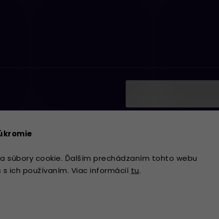
Vložením e-mailu súhlasí
ať informácie o nových
podmienkami ochrany os
súkromie
Prihlásiť sa
a súbory cookie. Ďalším prechádzaním tohto webu
s s ich používaním. Viac informácií
tu
.
Copyright 2026
Lavdecor.sk
. Všetky 