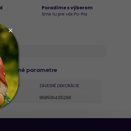
d
Poradíme s výberom
Sme tu pre vás Po-Pia
datočné parametre
ategória
:
ZÁVESNÉ DEKORÁCIE
AN
:
8585064315298