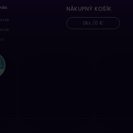
 nás
NÁKUPNÝ KOŠÍK
orsk
0
ks /
0 €
orsk
or