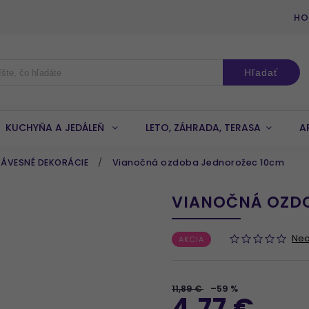
HO
Hľadať
KUCHYŇA A JEDÁLEŇ
LETO, ZÁHRADA, TERASA
A
ZÁVESNÉ DEKORÁCIE
/
Vianočná ozdoba Jednorožec 10cm
VIANOČNÁ OZD
Ne
AKCIA
11,89 €
–59 %
4,77 €