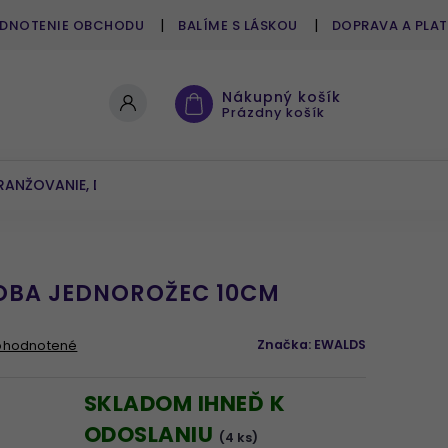
DNOTENIE OBCHODU
BALÍME S LÁSKOU
DOPRAVA A PLA
Nákupný košík
Prázdny košík
RANŽOVANIE, DEKOROVANIE
UMELÉ KVETY A ZELEŇ
OBA JEDNOROŽEC 10CM
Značka:
EWALDS
ohodnotené
SKLADOM IHNEĎ K
ODOSLANIU
(4 ks)