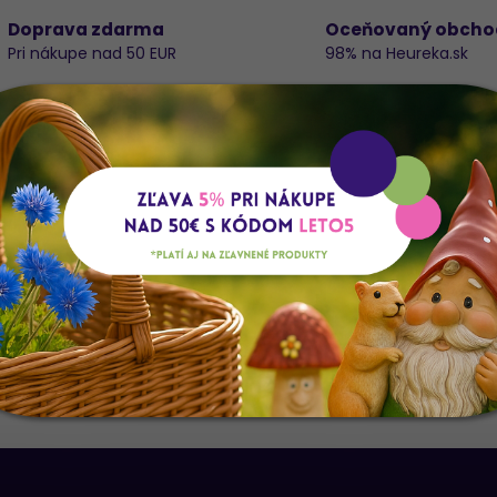
Doprava zdarma
Oceňovaný obcho
Pri nákupe nad 50 EUR
98% na Heureka.sk
Do
K
E