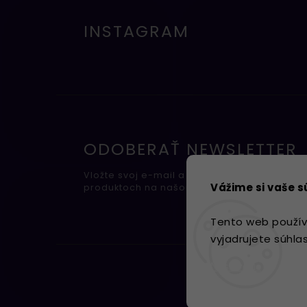
INSTAGRAM
ODOBERAŤ NEWSLETTER
Vložte svoj e-mail a my Vám budeme zasiel
Vážime si vaše 
produktoch na našom e-shope.
Tento web použív
vyjadrujete súhla
Nastavenie