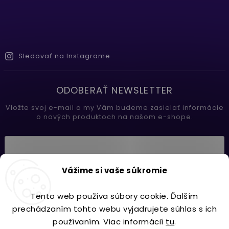
Sledovať na Instagrame
ODOBERAŤ NEWSLETTER
Vložte svoj e-mail a my Vám budeme zasielať informácie
o nových produktoch na našom e-shope.
Vložením e-mailu súhlasíte s
Vážime si vaše súkromie
podmienkami ochrany osobných údajov
Tento web používa súbory cookie. Ďalším
Prihlásiť sa
prechádzaním tohto webu vyjadrujete súhlas s ich
používaním. Viac informácií
tu
.