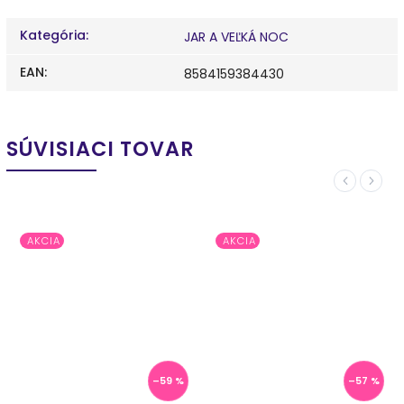
Kategória
:
JAR A VEĽKÁ NOC
EAN
:
8584159384430
SÚVISIACI TOVAR
Previous
Next
AKCIA
AKCIA
–59 %
–57 %