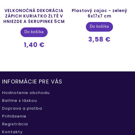
VELKONOČNÁ DEKORÁCIA
Plastový zajac - zelený
ZÁPICH KURIATKO ŽLTÉ V
6x17x7 cm
HNIEZDE A ŠKRUPINKE 5CM
Do košíka
Do košíka
3,58 €
1,40 €
INFORMÁCIE PRE VÁS
Hodnotenie obchodu
Balíme s láskou
Doprava a platba
Prihlásenie
Registrácia
Kontakty