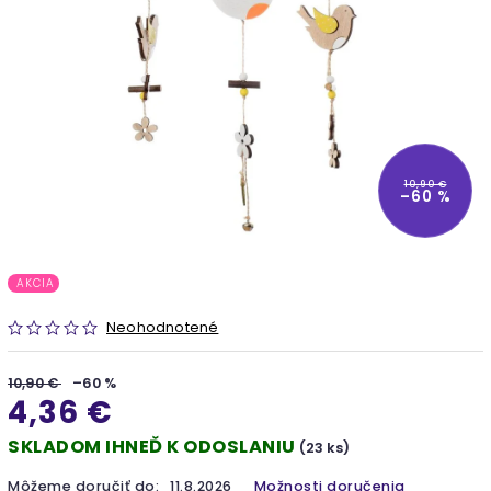
10,90 €
–60 %
AKCIA
Neohodnotené
10,90 €
–60 %
4,36 €
SKLADOM IHNEĎ K ODOSLANIU
(23 ks)
Môžeme doručiť do:
11.8.2026
Možnosti doručenia