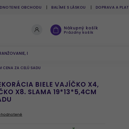
DNOTENIE OBCHODU
BALÍME S LÁSKOU
DOPRAVA A PLA
Nákupný košík
Prázdny košík
RANŽOVANIE, DEKOROVANIE
UMELÉ KVETY A ZELEŇ
CM CENA ZA CELÚ SADU
KORÁCIA BIELE VAJÍČKO X4,
ÍČKO X8. SLAMA 19*13*5,4CM
ADU
ohodnotené