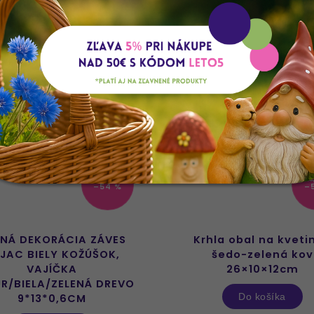
AKCIA
3,99 €
17
–54 %
–
NÁ DEKORÁCIA ZÁVES
Krhla obal na kveti
JAC BIELY KOŽÚŠOK,
šedo-zelená kov
VAJÍČKA
26×10×12cm
R/BIELA/ZELENÁ DREVO
Do košíka
9*13*0,6CM