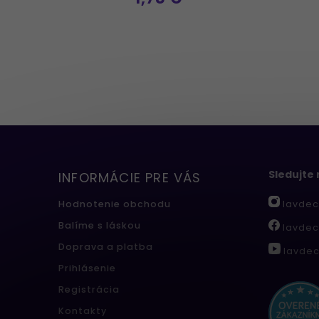
Sledujte
INFORMÁCIE PRE VÁS
lavdec
Hodnotenie obchodu
Balíme s láskou
lavdec
Doprava a platba
lavdec
Prihlásenie
Registrácia
Kontakty