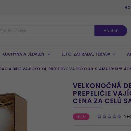
HO
Hľadať
KUCHYŇA A JEDÁLEŇ
LETO, ZÁHRADA, TERASA
A
CIA BIELE VAJÍČKO X4, PREPELIČIE VAJÍČKO X8. SLAMA 19*13*5,4
VELKONOČNÁ DE
PREPELIČIE VAJ
CENA ZA CELÚ S
Ne
AKCIA