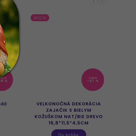
Previous
Next
AKCIA
AKCI
,90 €
4,69 €
58 %
–57 %
náč
VELKONOČNÁ DEKORÁCIA
S
ZAJAČIK S BIELYM
KOŽUŠKOM NAT/BIE DREVO
16,8*11,5*4,5CM
Do košíka