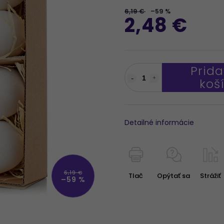
6,19 €
–59 %
2,48 €
Prida
koš
Detailné informácie
6,19 €
Tlač
Opýtať sa
Strážiť
–59 %