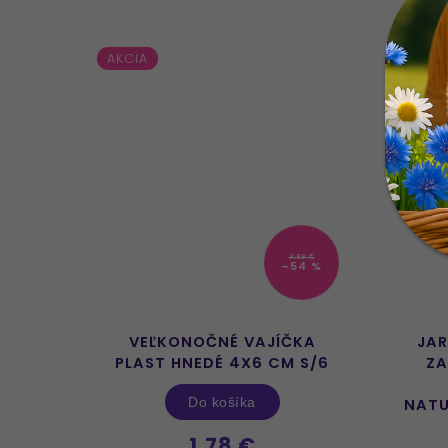
AKCIA
AKCIA
29 €
3,89 €
8 %
–54 %
ELENÁ
VEĽKONOČNÉ VAJÍČKA
JAR
PLAST HNEDÉ 4X6 CM S/6
ZA
Do košíka
NATU
1,78 €