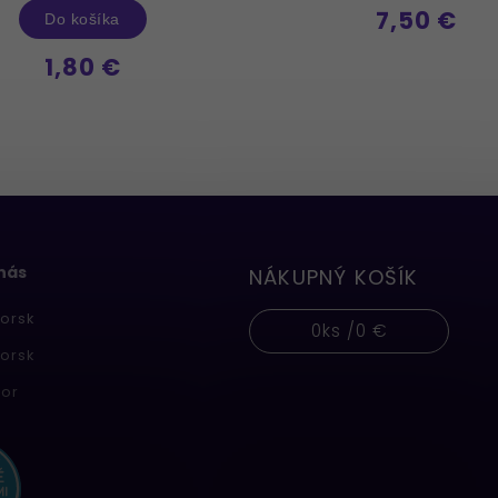
7,50 €
Do košíka
1,80 €
 nás
NÁKUPNÝ KOŠÍK
orsk
0
ks /
0 €
orsk
or