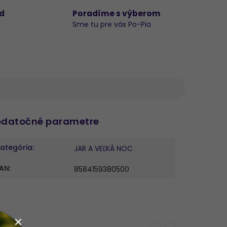
d
Poradíme s výberom
Sme tu pre vás Po-Pia
datočné parametre
ategória
:
JAR A VEĽKÁ NOC
AN
:
8584159380500