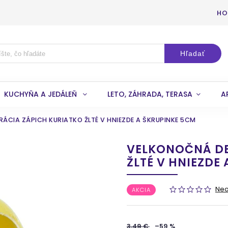
HO
Hľadať
KUCHYŇA A JEDÁLEŇ
LETO, ZÁHRADA, TERASA
A
CIA ZÁPICH KURIATKO ŽLTÉ V HNIEZDE A ŠKRUPINKE 5CM
VELKONOČNÁ DE
ŽLTÉ V HNIEZDE
Ne
AKCIA
3,49 €
–59 %