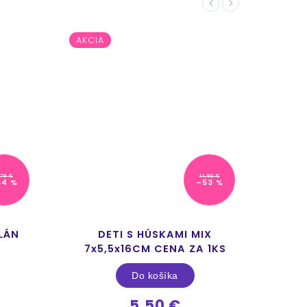
Previous
Next
AKCIA
AKCI
,79 €
11,90 €
64 %
–53 %
LÁN
DETI S HÚSKAMI MIX
7x5,5x16CM CENA ZA 1KS
KVET
Do košíka
5,50 €