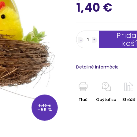
1,40 €
Prida
koš
Detailné informácie
Tlač
Opýtať sa
Strážiť
3,49 €
–59 %