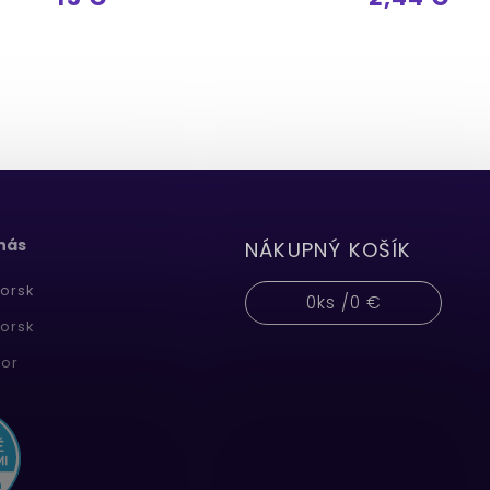
 nás
NÁKUPNÝ KOŠÍK
orsk
0
ks /
0 €
orsk
or