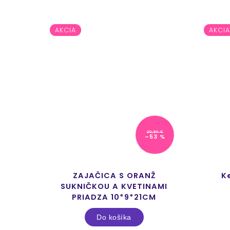
AKCIA
AKCIA
90 €
20,90 €
0 %
–53 %
NA
ZAJAČICA S ORANŽ
K
VETY
SUKNIČKOU A KVETINAMI
*1CM
PRIADZA 10*9*21CM
Do košíka