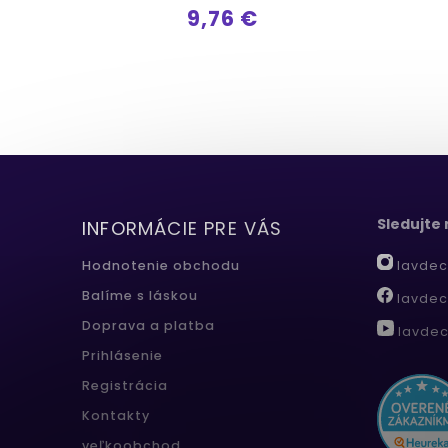
9,76 €
Sledujte
INFORMÁCIE PRE VÁS
lavdec
Hodnotenie obchodu
Balíme s láskou
lavdec
Doprava a platba
lavdec
Prihlásenie
Registrácia
Kontakty
veľkoobchod