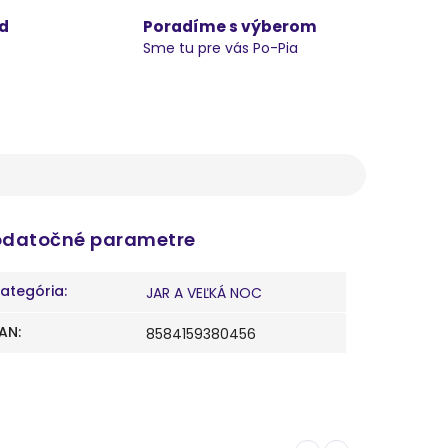
d
Poradíme s výberom
Sme tu pre vás Po-Pia
datočné parametre
ategória
:
JAR A VEĽKÁ NOC
AN
:
8584159380456