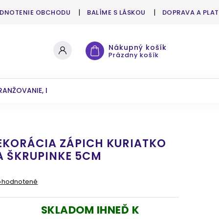
DNOTENIE OBCHODU
BALÍME S LÁSKOU
DOPRAVA A PLA
Nákupný košík
Prázdny košík
RANŽOVANIE, DEKOROVANIE
UMELÉ KVETY A ZELEŇ
KORÁCIA ZÁPICH KURIATKO
 A ŠKRUPINKE 5CM
ohodnotené
SKLADOM IHNEĎ K