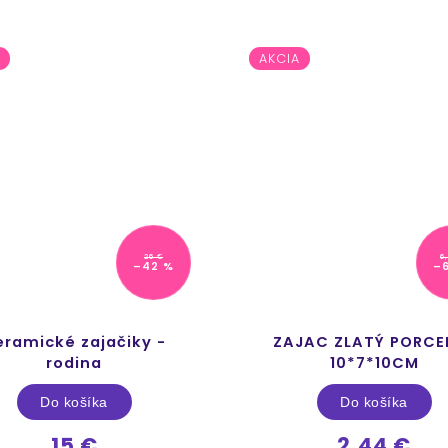
AKCIA
26 €
6
–42 %
–
eramické zajačiky -
ZAJAC ZLATÝ PORCE
rodina
10*7*10CM
Do košíka
Do košíka
15 €
2,44 €