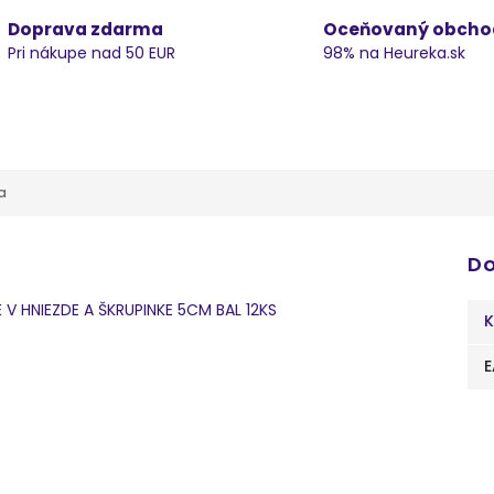
Doprava zdarma
Oceňovaný obcho
Pri nákupe nad 50 EUR
98% na Heureka.sk
a
Do
V HNIEZDE A ŠKRUPINKE 5CM BAL 12KS
K
E