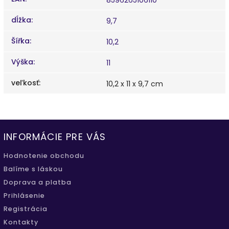
dĺžka
:
9,7
Šířka
:
10,2
Výška
:
11
veľkosť
:
10,2 x 11 x 9,7 cm
INFORMÁCIE PRE VÁS
Hodnotenie obchodu
Balíme s láskou
Doprava a platba
Prihlásenie
Registrácia
Kontakty