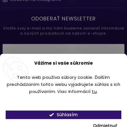
ODOBERAŤ NEWSLETTER
Vložte svoj e-mail a my Vám budeme zasielať informácie
o nových produktoch na našom e-shope.
Vložením e-mailu súhlasíte s
Vážime si vaše súkromie
podmienkami ochrany osobných údajov
Tento web používa súbory cookie. Ďalším
Prihlásiť sa
prechádzaním tohto webu vyjadrujete súhlas s ich
používaním. Viac informácií
tu
.
Nastavenie
Copyright 2026
Lavdecor.sk
. Všetky práva vyhradené.
Súhlasím
Vytvořil
Shoptet
| Design
Shoptak.cz.
Odmietnuť