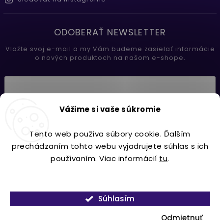
ODOBERAŤ NEWSLETTER
Vložte svoj e-mail a my Vám budeme zasielať informácie
o nových produktoch na našom e-shope.
Vložením e-mailu súhlasíte s
Vážime si vaše súkromie
podmienkami ochrany osobných údajov
Tento web používa súbory cookie. Ďalším
Prihlásiť sa
prechádzaním tohto webu vyjadrujete súhlas s ich
používaním. Viac informácií
tu
.
Nastavenie
Copyright 2026
Lavdecor.sk
. Všetky práva vyhradené.
Súhlasím
Vytvořil
Shoptet
| Design
Shoptak.cz.
Odmietnuť