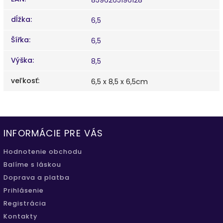
dĺžka
:
6,5
Šířka
:
6,5
Výška
:
8,5
veľkosť
:
6,5 x 8,5 x 6,5cm
INFORMÁCIE PRE VÁS
Hodnotenie obchodu
Balíme s láskou
Doprava a platba
Prihlásenie
Registrácia
Kontakty