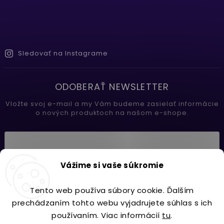
Sledovať na Instagrame
ODOBERAŤ NEWSLETTER
Vložte svoj e-mail a my Vám budeme zasielať informácie
o nových produktoch na našom e-shope.
Vložením e-mailu súhlasíte s
Vážime si vaše súkromie
podmienkami ochrany osobných údajov
Tento web používa súbory cookie. Ďalším
Prihlásiť sa
prechádzaním tohto webu vyjadrujete súhlas s ich
používaním. Viac informácií
tu
.