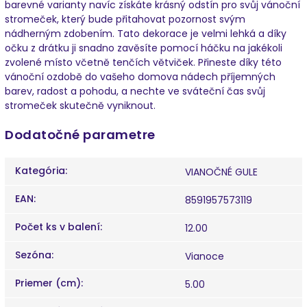
barevné varianty navíc získáte krásný odstín pro svůj vánoční
stromeček, který bude přitahovat pozornost svým
nádherným zdobením. Tato dekorace je velmi lehká a díky
očku z drátku ji snadno zavěsíte pomocí háčku na jakékoli
zvolené místo včetně tenčích větviček. Přineste díky této
vánoční ozdobě do vašeho domova nádech příjemných
barev, radost a pohodu, a nechte ve sváteční čas svůj
stromeček skutečně vyniknout.
Dodatočné parametre
Kategória
:
VIANOČNÉ GULE
EAN
:
8591957573119
Počet ks v balení
:
12.00
Sezóna
:
Vianoce
Priemer (cm)
:
5.00