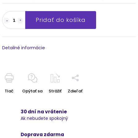
Pridať do košíka
Detailné informácie
Tlač
Opýtať sa
Strážiť
Zdieľať
30 dní na vrátenie
Ak nebudete spokojný
Doprava zdarma