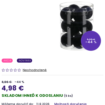
8,96 €
–44 %
AKCIA
NOVINKA
Neohodnotené
8,96 €
–44 %
4,98 €
SKLADOM IHNEĎ K ODOSLANIU
(5 ks)
Môžeme doručiť do:
11.8.2026
Možnosti doručenia