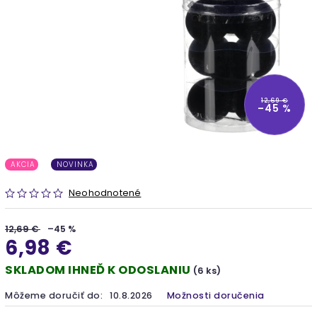
12,69 €
–45 %
AKCIA
NOVINKA
Neohodnotené
12,69 €
–45 %
6,98 €
SKLADOM IHNEĎ K ODOSLANIU
(6 ks)
Môžeme doručiť do:
10.8.2026
Možnosti doručenia