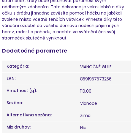
stromeček, který bude přitahovat pozornost svým
nádherným zdobením. Tato dekorace je velmi lehká a díky
očku z drátku ji snadno zavěsíte pomocí háčku na jakékoli
zvolené místo včetně tenčích větviček. Přineste díky této
vánoční ozdobě do vašeho domova nádech příjemných
barev, radost a pohodu, a nechte ve sváteční čas svůj
stromeček skutečně vyniknout.
Dodatočné parametre
Kategória
:
VIANOČNÉ GULE
EAN
:
8591957573256
Hmotnosť (g)
:
110.00
Sezóna
:
Vianoce
Alternatívna sezóna
:
Zima
Mix druhov
:
Nie