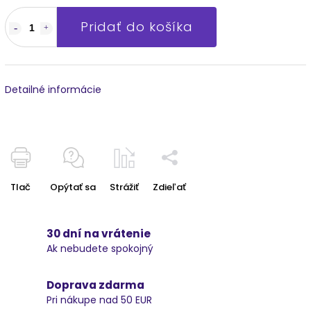
Pridať do košíka
Detailné informácie
Tlač
Opýtať sa
Strážiť
Zdieľať
30 dní na vrátenie
Ak nebudete spokojný
Doprava zdarma
Pri nákupe nad 50 EUR