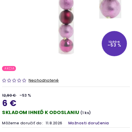
12,90 €
–53 %
AKCIA
Neohodnotené
12,90 €
–53 %
6 €
SKLADOM IHNEĎ K ODOSLANIU
(1 ks)
Môžeme doručiť do:
11.8.2026
Možnosti doručenia