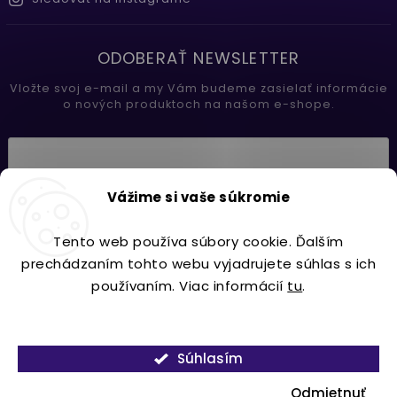
ODOBERAŤ NEWSLETTER
Vložte svoj e-mail a my Vám budeme zasielať informácie
o nových produktoch na našom e-shope.
Vložením e-mailu súhlasíte s
Vážime si vaše súkromie
podmienkami ochrany osobných údajov
Tento web používa súbory cookie. Ďalším
Prihlásiť sa
prechádzaním tohto webu vyjadrujete súhlas s ich
používaním. Viac informácií
tu
.
Nastavenie
Copyright 2026
Lavdecor.sk
. Všetky práva vyhradené.
Súhlasím
Vytvořil
Shoptet
| Design
Shoptak.cz.
Odmietnuť