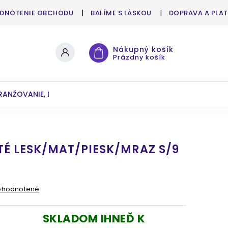
DNOTENIE OBCHODU
BALÍME S LÁSKOU
DOPRAVA A PLA
Nákupný košík
Prázdny košík
RANŽOVANIE, DEKOROVANIE
UMELÉ KVETY A ZELEŇ
ATÉ LESK/MAT/PIESK/MRAZ S/9
ohodnotené
SKLADOM IHNEĎ K