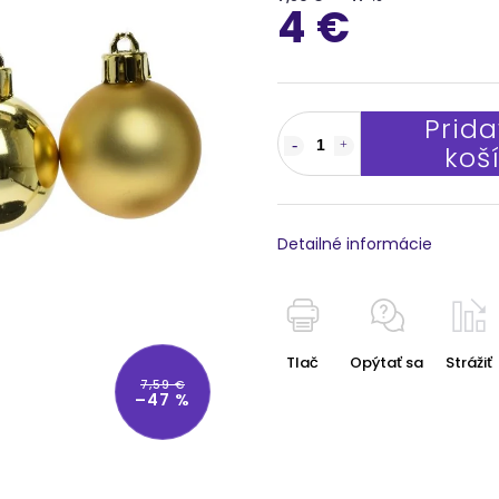
4 €
Prida
koš
Detailné informácie
Tlač
Opýtať sa
Strážiť
7,59 €
–47 %