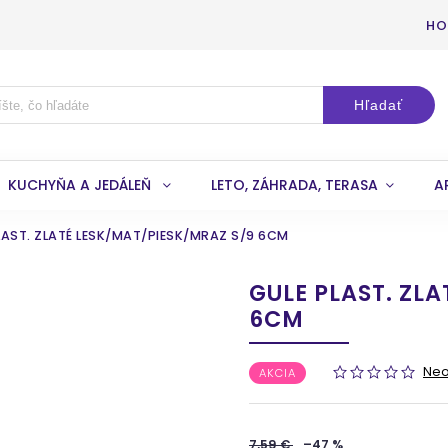
HO
Hľadať
KUCHYŇA A JEDÁLEŇ
LETO, ZÁHRADA, TERASA
A
LAST. ZLATÉ LESK/MAT/PIESK/MRAZ S/9 6CM
GULE PLAST. ZL
6CM
Ne
AKCIA
7,59 €
–47 %