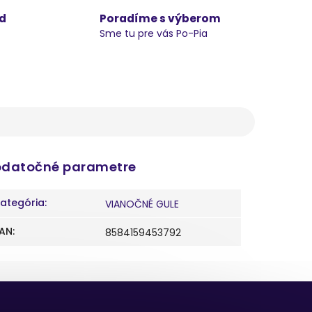
d
Poradíme s výberom
Sme tu pre vás Po-Pia
datočné parametre
ategória
:
VIANOČNÉ GULE
AN
:
8584159453792