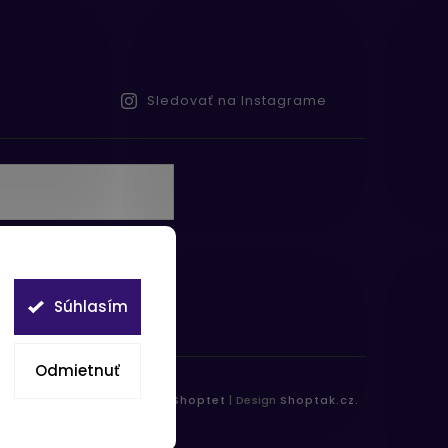
Sledovať na Instagrame
te s
obných údajov
Súhlasím
Odmietnuť
práva vyhradené.
Vytvořil
Shoptet
| Design
Shoptak.cz.