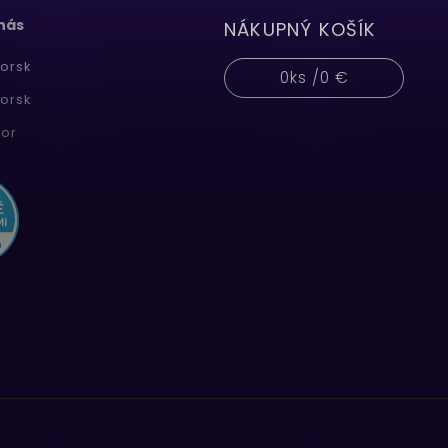
 nás
NÁKUPNÝ KOŠÍK
orsk
0
ks /
0 €
orsk
or