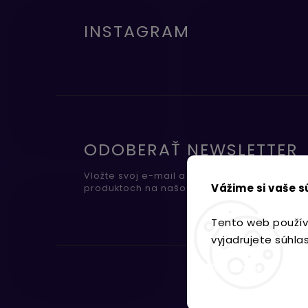
INSTAGRAM
ODOBERAŤ NEWSLETTER
Vložte svoj e-mail a my Vám budeme zasiel
Vážime si vaše 
produktoch na našom e-shope.
Tento web použív
vyjadrujete súhla
Nastavenie