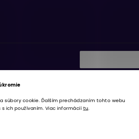
Vložením e-mailu súhlasí
ať informácie o nových
podmienkami ochrany os
súkromie
Prihlásiť sa
a súbory cookie. Ďalším prechádzaním tohto webu
s s ich používaním. Viac informácií
tu
.
Copyright 2026
Lavdecor.sk
. Všetky 