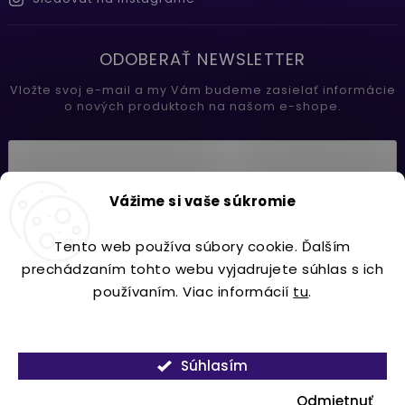
ODOBERAŤ NEWSLETTER
Vložte svoj e-mail a my Vám budeme zasielať informácie
o nových produktoch na našom e-shope.
Vložením e-mailu súhlasíte s
Vážime si vaše súkromie
podmienkami ochrany osobných údajov
Tento web používa súbory cookie. Ďalším
Prihlásiť sa
prechádzaním tohto webu vyjadrujete súhlas s ich
používaním. Viac informácií
tu
.
Nastavenie
Copyright 2026
Lavdecor.sk
. Všetky práva vyhradené.
Súhlasím
Vytvořil
Shoptet
| Design
Shoptak.cz.
Odmietnuť