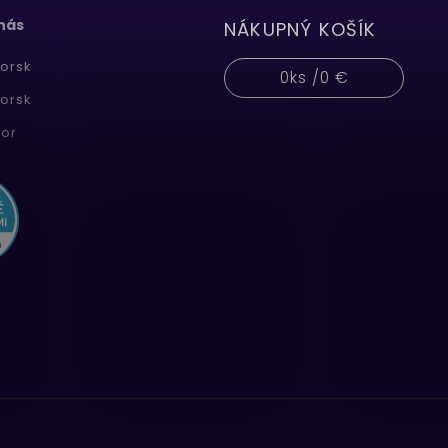
 nás
NÁKUPNÝ KOŠÍK
orsk
0
ks /
0 €
orsk
or