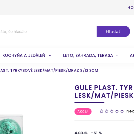
HO
Hľadať
KUCHYŇA A JEDÁLEŇ
LETO, ZÁHRADA, TERASA
A
LAST. TYRKYSOVÉ LESK/MAT/PIESK/MRAZ S/12 3CM
GULE PLAST. TY
LESK/MAT/PIESK
Ne
AKCIA
4,09 €
–51 %