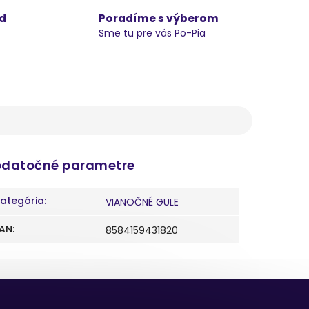
d
Poradíme s výberom
Sme tu pre vás Po-Pia
datočné parametre
ategória
:
VIANOČNÉ GULE
AN
:
8584159431820