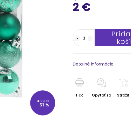
2 €
Prida
koš
Detailné informácie
Tlač
Opýtať sa
Strážiť
4,09 €
–51 %