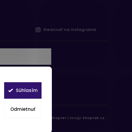
Sledovať na Instagrame
te s
obných údajov
Súhlasím
Odmietnuť
práva vyhradené.
Vytvořil
Shoptet
| Design
Shoptak.cz.