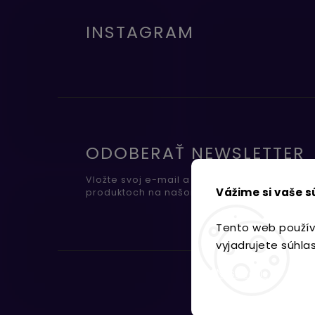
INSTAGRAM
ODOBERAŤ NEWSLETTER
Vložte svoj e-mail a my Vám budeme zasiel
Vážime si vaše 
produktoch na našom e-shope.
Tento web použív
vyjadrujete súhla
Nastavenie