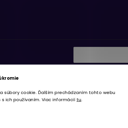
Vložením e-mailu súhlasí
ať informácie o nových
podmienkami ochrany os
súkromie
Prihlásiť sa
a súbory cookie. Ďalším prechádzaním tohto webu
s s ich používaním. Viac informácií
tu
.
Copyright 2026
Lavdecor.sk
. Všetky 