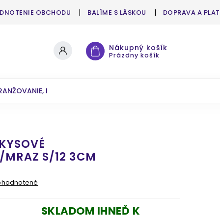
DNOTENIE OBCHODU
BALÍME S LÁSKOU
DOPRAVA A PLA
Nákupný košík
Prázdny košík
RANŽOVANIE, DEKOROVANIE
UMELÉ KVETY A ZELEŇ
RKYSOVÉ
/MRAZ S/12 3CM
ohodnotené
SKLADOM IHNEĎ K