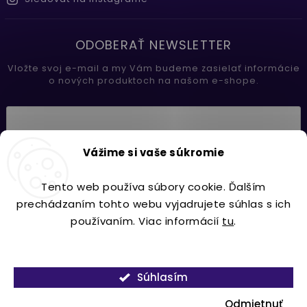
ODOBERAŤ NEWSLETTER
Vložte svoj e-mail a my Vám budeme zasielať informácie
o nových produktoch na našom e-shope.
Vložením e-mailu súhlasíte s
Vážime si vaše súkromie
podmienkami ochrany osobných údajov
Tento web používa súbory cookie. Ďalším
Prihlásiť sa
prechádzaním tohto webu vyjadrujete súhlas s ich
používaním. Viac informácií
tu
.
Nastavenie
Copyright 2026
Lavdecor.sk
. Všetky práva vyhradené.
Súhlasím
Vytvořil
Shoptet
| Design
Shoptak.cz.
Odmietnuť