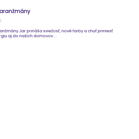
 aranžmány
5
anžmány Jar prináša sviežosť, nové farby a chuť priniesť
rgiu aj do našich domovov....