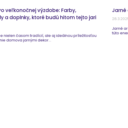
vo veľkonočnej výzdobe: Farby,
Jarné
y a doplnky, ktoré budú hitom tejto jari
28.3.202
Jarné ar
túto ene
e nielen časom tradícií, ale aj ideálnou príležitosťou
nie domova jarnými dekor...