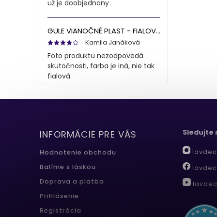
už je doobjednany
GULE VIANOČNÉ PLAST - FIALOVÁ S/8 8CM
Kamila Janáková
Foto produktu nezodpovedá
skutočnosti, farba je iná, nie tak
fialová.
Sledujte
INFORMÁCIE PRE VÁS
lavdec
Hodnotenie obchodu
Balíme s láskou
lavdec
Doprava a platba
lavdec
Prihlásenie
Registrácia