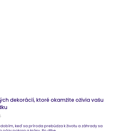
ných dekorácií, ktoré okamžite oživia vašu
dku
5
obdobím, keď sa príroda prebúdza k životu a záhrady sa
 oázy pokoja a krásy. Po dlhe...