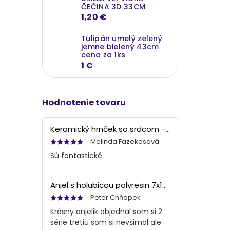
ČEČINA 3D 33CM
1,20 €
Tulipán umelý zelený
jemne bielený 43cm
cena za 1ks
1 €
Hodnotenie tovaru
Keramický hrnček so srdcom - bielo šedý, 90ml
Melinda Fazekasová
Sú fantastické
Anjel s holubicou polyresin 7x13x6 cm
Peter Chňapek
Krásny anjelik objednal som si 2
série tretiu som si nevšimol ale