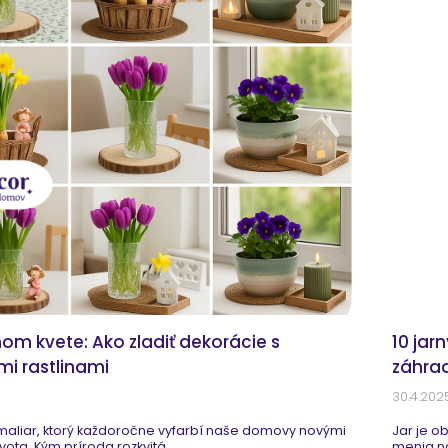
nom kvete: Ako zladiť dekorácie s
10 jar
mi rastlinami
záhra
30.4.202
 maliar, ktorý každoročne vyfarbí naše domovy novými
​Jar je 
vota. Kým príroda rozkvitá...
menia na