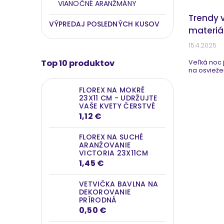
VIANOČNÉ ARANŽMÁNY
Trendy 
VÝPREDAJ POSLEDNÝCH KUSOV
materiál
15.4.2025
Top 10 produktov
Veľká noc j
na osvieže
FLOREX NA MOKRÉ
23X11 CM - UDRŽUJTE
VAŠE KVETY ČERSTVÉ
1,12 €
FLOREX NA SUCHÉ
ARANŽOVANIE
VICTORIA 23X11CM
1,45 €
VETVIČKA BAVLNA NA
DEKOROVANIE
PRÍRODNÁ
0,50 €