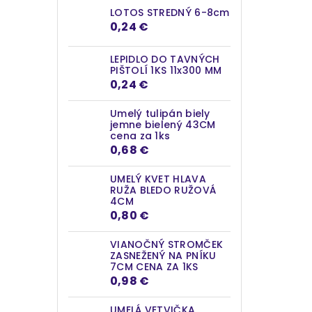
LOTOS STREDNÝ 6-8cm
0,24 €
LEPIDLO DO TAVNÝCH
PIŠTOLÍ 1KS 11x300 MM
0,24 €
Umelý tulipán biely
jemne bielený 43CM
cena za 1ks
0,68 €
UMELÝ KVET HLAVA
RUŽA BLEDO RUŽOVÁ
4CM
0,80 €
VIANOČNÝ STROMČEK
ZASNEŽENÝ NA PNÍKU
7CM CENA ZA 1KS
0,98 €
UMELÁ VETVIČKA