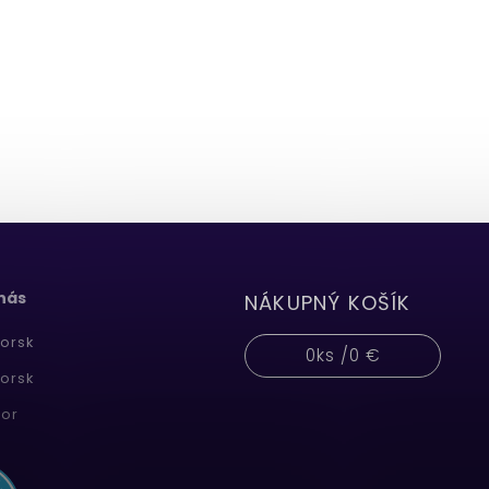
 nás
NÁKUPNÝ KOŠÍK
orsk
0
ks /
0 €
orsk
or