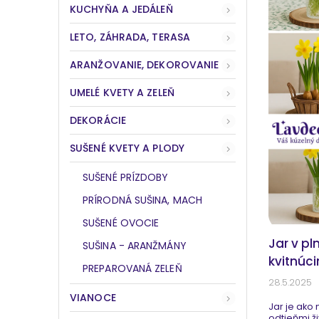
KUCHYŇA A JEDÁLEŇ
LETO, ZÁHRADA, TERASA
ARANŽOVANIE, DEKOROVANIE
UMELÉ KVETY A ZELEŇ
DEKORÁCIE
SUŠENÉ KVETY A PLODY
SUŠENÉ PRÍZDOBY
PRÍRODNÁ SUŠINA, MACH
SUŠENÉ OVOCIE
Jar v pl
SUŠINA - ARANŽMÁNY
kvitnúci
PREPAROVANÁ ZELEŇ
28.5.2025
VIANOCE
Jar je ako
odtieňmi ži