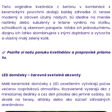
Tieto originálne kvetináče z betónu v kombinácii s
keramickými povrchmi dodajú každej záhradke či terase
moderný a zároveň útulný nádych. Sú ideálne na menšie
rastlinky alebo sukulenty a krásne vyniknú na stolíku,
schodíkoch aj okennom parapete. Vďaka ich jednoduchému
dizajnu ich ľahko skombinujete s inými doplnkami a vytvoríte
si vlastný malý zelený kútik.
🌿
Pozrite si našu ponuku kvetináčov a prepraviek
priamo
tu.
LED domčeky – čarovné svetelné akcenty
Malé keramické domčeky s LED osvetlením vytvárajú počas
večerov rozprávkovú atmosféru. Rozsvietené vyzerajú ako z
miniatúrnej dedinky a cez deň pôsobia ako jemné ozdoby. Sú
skvelé na terasy, altánky alebo ako súčasť záhradných
aranžmánov.