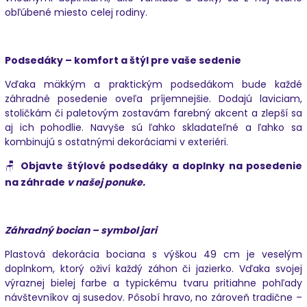
obľúbené miesto celej rodiny.
Podsedáky – komfort a štýl pre vaše sedenie
Vďaka mäkkým a praktickým podsedákom bude každé
záhradné posedenie oveľa príjemnejšie. Dodajú laviciam,
stoličkám či paletovým zostavám farebný akcent a zlepší sa
aj ich pohodlie. Navyše sú ľahko skladateľné a ľahko sa
kombinujú s ostatnými dekoráciami v exteriéri.
🪑
Objavte štýlové podsedáky a doplnky na posedenie
na záhrade
v našej ponuke
.
Záhradný bocian – symbol jari
Plastová dekorácia bociana s výškou 49 cm je veselým
doplnkom, ktorý oživí každý záhon či jazierko. Vďaka svojej
výraznej bielej farbe a typickému tvaru pritiahne pohľady
návštevníkov aj susedov. Pôsobí hravo, no zároveň tradične –