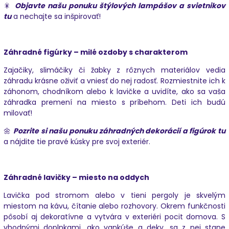
🎇
Objavte našu ponuku štýlových lampášov a svietnikov
tu
a nechajte sa inšpirovať!
Záhradné figúrky – milé ozdoby s charakterom
Zajačiky, slimáčiky či žabky z rôznych materiálov vedia
záhradu krásne oživiť a vniesť do nej radosť. Rozmiestnite ich k
záhonom, chodníkom alebo k lavičke a uvidíte, ako sa vaša
záhradka premení na miesto s príbehom. Deti ich budú
milovať!
🌼
Pozrite si našu ponuku záhradných dekorácií a figúrok
tu
a nájdite tie pravé kúsky pre svoj exteriér.
Záhradné lavičky – miesto na oddych
Lavička pod stromom alebo v tieni pergoly je skvelým
miestom na kávu, čítanie alebo rozhovory. Okrem funkčnosti
pôsobí aj dekoratívne a vytvára v exteriéri pocit domova. S
vhodnými doplnkami, ako vankúše a deky, sa z nej stane