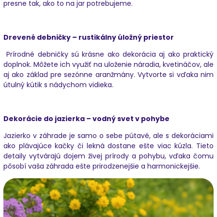
presne tak, ako to na jar potrebujeme.
Drevené debničky – rustikálny úložný priestor
Prírodné debničky sú krásne ako dekorácia aj ako praktický
doplnok. Môžete ich využiť na uloženie náradia, kvetináčov, ale
aj ako základ pre sezónne aranžmány. Vytvorte si vďaka nim
útulný kútik s nádychom vidieka.
Dekorácie do jazierka – vodný svet v pohybe
Jazierko v záhrade je samo o sebe pútavé, ale s dekoráciami
ako plávajúce kačky či lekná dostane ešte viac kúzla. Tieto
detaily vytvárajú dojem živej prírody a pohybu, vďaka čomu
pôsobí vaša záhrada ešte prirodzenejšie a harmonickejšie.