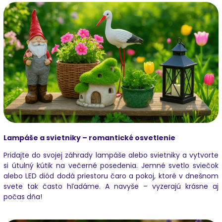
Lampáše a svietniky – romantické osvetlenie
Pridajte do svojej záhrady lampáše alebo svietniky a vytvorte
si útulný kútik na večerné posedenia. Jemné svetlo sviečok
alebo LED diód dodá priestoru čaro a pokoj, ktoré v dnešnom
svete tak často hľadáme. A navyše – vyzerajú krásne aj
počas dňa!