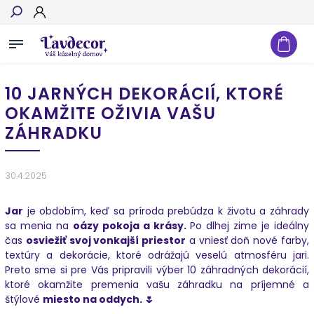
Hľadať
10 JARNÝCH DEKORÁCIÍ, KTORÉ
OKAMŽITE OŽIVIA VAŠU
ZÁHRADKU
30.4.2025
​Jar
je obdobím, keď sa príroda prebúdza k životu a záhrady
sa menia na
oázy pokoja a krásy.
Po dlhej zime je ideálny
čas
osviežiť svoj vonkajší priestor
a vniesť doň nové farby,
textúry a dekorácie, ktoré odrážajú veselú atmosféru jari.
Preto sme si pre Vás pripravili výber 10 záhradných dekorácií,
ktoré okamžite premenia vašu záhradku na príjemné a
štýlové
miesto na oddych. 🌷