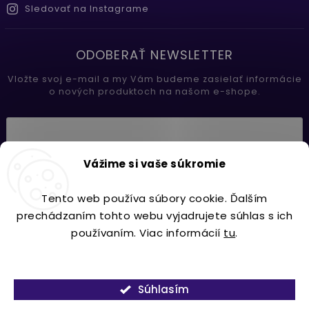
Sledovať na Instagrame
ODOBERAŤ NEWSLETTER
Vložte svoj e-mail a my Vám budeme zasielať informácie
o nových produktoch na našom e-shope.
Vložením e-mailu súhlasíte s
Vážime si vaše súkromie
podmienkami ochrany osobných údajov
Tento web používa súbory cookie. Ďalším
Prihlásiť sa
prechádzaním tohto webu vyjadrujete súhlas s ich
používaním. Viac informácií
tu
.
Nastavenie
Copyright 2026
Lavdecor.sk
. Všetky práva vyhradené.
Súhlasím
Vytvořil
Shoptet
| Design
Shoptak.cz.