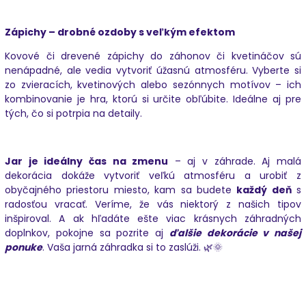
Zápichy – drobné ozdoby s veľkým efektom
Kovové či drevené zápichy do záhonov či kvetináčov sú
nenápadné, ale vedia vytvoriť úžasnú atmosféru. Vyberte si
zo zvieracích, kvetinových alebo sezónnych motívov – ich
kombinovanie je hra, ktorú si určite obľúbite. Ideálne aj pre
tých, čo si potrpia na detaily.
Jar je ideálny čas na zmenu
– aj v záhrade. Aj malá
dekorácia dokáže vytvoriť veľkú atmosféru a urobiť z
obyčajného priestoru miesto, kam sa budete
každý deň
s
radosťou vracať. Veríme, že vás niektorý z našich tipov
inšpiroval. A ak hľadáte ešte viac krásnych záhradných
doplnkov, pokojne sa pozrite aj
ďalšie dekorácie v našej
ponuke
. Vaša jarná záhradka si to zaslúži. 🌿🌞